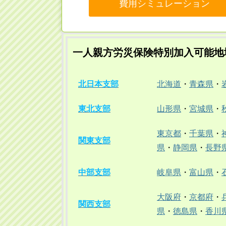
費用シミュレーション
一人親方労災保険特別加入可能地
北日本支部
北海道
・
青森県
・
東北支部
山形県
・
宮城県
・
東京都
・
千葉県
・
関東支部
県
・
静岡県
・
長野
中部支部
岐阜県
・
富山県
・
大阪府
・
京都府
・
関西支部
県
・
徳島県
・
香川