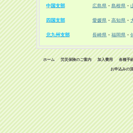
中国支部
広島県
・
島根県
・
四国支部
愛媛県
・
高知県
・
北九州支部
長崎県
・
福岡県
・
ホーム
労災保険のご案内
加入費用
各種手
お申込みの