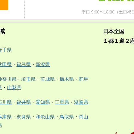
平日 9:00〜18:00（土
域
日本全国
１都１道２
岩手県
秋田県
・
福島県
・
新潟県
神奈川県
・
埼玉県
・
茨城県
・
栃木県
・
群馬
県
・
山梨県
石川県
・
福井県
・
愛知県
・
三重県
・
滋賀県
兵庫県
・
奈良県
・
和歌山県
・
鳥取県
・
岡山
県