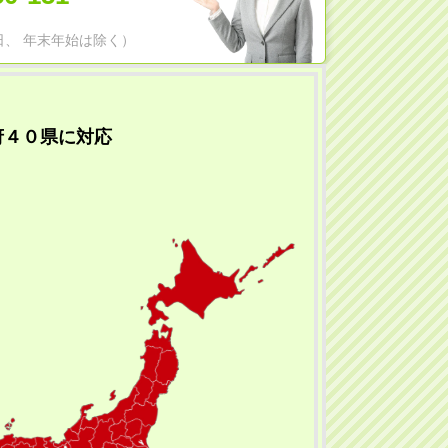
日祝日、 年末年始は除く）
府４０県に対応