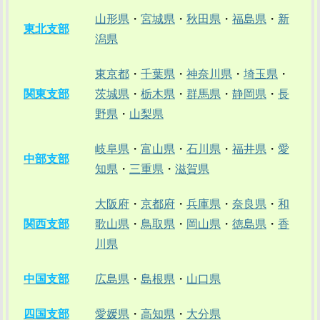
山形県
・
宮城県
・
秋田県
・
福島県
・
新
東北支部
潟県
東京都
・
千葉県
・
神奈川県
・
埼玉県
・
関東支部
茨城県
・
栃木県
・
群馬県
・
静岡県
・
長
野県
・
山梨県
岐阜県
・
富山県
・
石川県
・
福井県
・
愛
中部支部
知県
・
三重県
・
滋賀県
大阪府
・
京都府
・
兵庫県
・
奈良県
・
和
関西支部
歌山県
・
鳥取県
・
岡山県
・
徳島県
・
香
川県
中国支部
広島県
・
島根県
・
山口県
四国支部
愛媛県
・
高知県
・
大分県