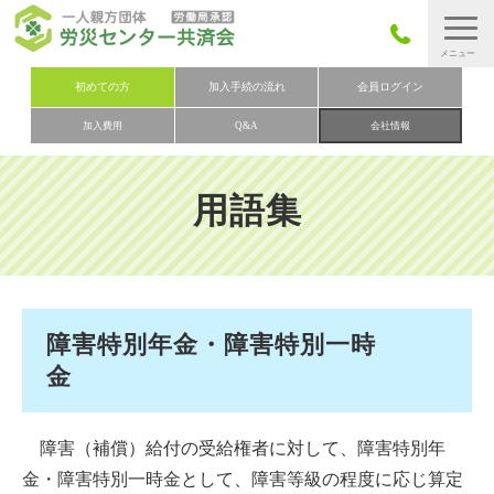
労災保険とは
初めての方
加入手続の流れ
会員ログイン
加入費用
Q&A
会社情報
労災保険の取りまとめ
労災保険加入手続きの流れ
用語集
加入費用
加入申込み
会社概要
お問い合わせ
障害特別年金・障害特別一時
金
会員メニュー
障害（補償）給付の受給権者に対して、障害特別年
金・障害特別一時金として、障害等級の程度に応じ算定