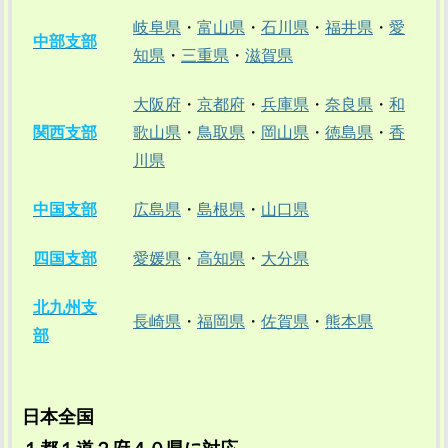
岐阜県
・
富山県
・
石川県
・
福井県
・
愛
中部支部
知県
・
三重県
・
滋賀県
大阪府
・
京都府
・
兵庫県
・
奈良県
・
和
関西支部
歌山県
・
鳥取県
・
岡山県
・
徳島県
・
香
川県
中国支部
広島県
・
島根県
・
山口県
四国支部
愛媛県
・
高知県
・
大分県
北九州支
長崎県
・
福岡県
・
佐賀県
・
熊本県
部
日本全国