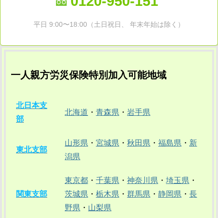
0120-950-151
平日 9:00〜18:00（土日祝日、 年末年始は除く）
一人親方労災保険特別加入可能地域
北日本支
北海道
・
青森県
・
岩手県
部
山形県
・
宮城県
・
秋田県
・
福島県
・
新
東北支部
潟県
東京都
・
千葉県
・
神奈川県
・
埼玉県
・
関東支部
茨城県
・
栃木県
・
群馬県
・
静岡県
・
長
野県
・
山梨県