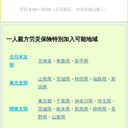
平日 9:00〜18:00（土日祝日、 年末年始は除く）
一人親方労災保険特別加入可能地域
北日本支
北海道
・
青森県
・
岩手県
部
山形県
・
宮城県
・
秋田県
・
福島県
・
新
東北支部
潟県
東京都
・
千葉県
・
神奈川県
・
埼玉県
・
関東支部
茨城県
・
栃木県
・
群馬県
・
静岡県
・
長
野県
・
山梨県