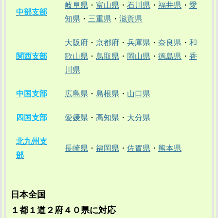
岐阜県
・
富山県
・
石川県
・
福井県
・
愛
中部支部
知県
・
三重県
・
滋賀県
大阪府
・
京都府
・
兵庫県
・
奈良県
・
和
関西支部
歌山県
・
鳥取県
・
岡山県
・
徳島県
・
香
川県
中国支部
広島県
・
島根県
・
山口県
四国支部
愛媛県
・
高知県
・
大分県
北九州支
長崎県
・
福岡県
・
佐賀県
・
熊本県
部
日本全国
１都１道２府４０県に対応