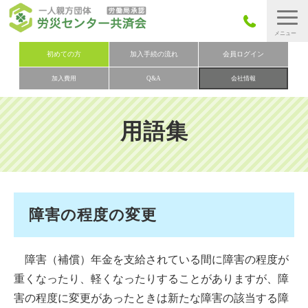
労災保険とは
初めての方
加入手続の流れ
会員ログイン
加入費用
Q&A
会社情報
労災保険の取りまとめ
労災保険加入手続きの流れ
用語集
加入費用
加入申込み
会社概要
お問い合わせ
障害の程度の変更
会員メニュー
障害（補償）年金を支給されている間に障害の程度が
重くなったり、軽くなったりすることがありますが、障
害の程度に変更があったときは新たな障害の該当する障