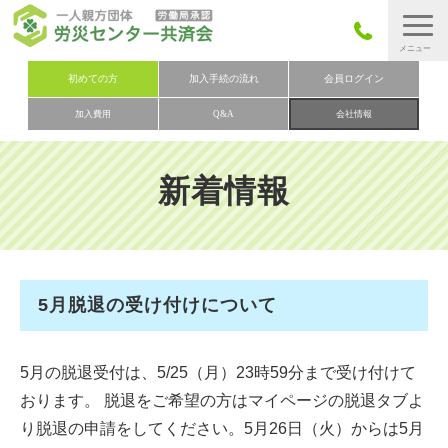
労災保険とは
初めての方
加入手続の流れ
会員ログイン
加入費用
Q&A
会社情報
労災保険の取りまとめ
労災保険加入手続きの流れ
新着情報
加入費用
加入申込み
会社概要
5月脱退の受け付けについて
お問い合わせ
会員メニュー
5月の脱退受付は、5/25（月）23時59分まで受け付けて
おります。 脱退をご希望の方はマイページの脱退タブよ
り脱退の申請をしてください。5月26日（火）からは5月