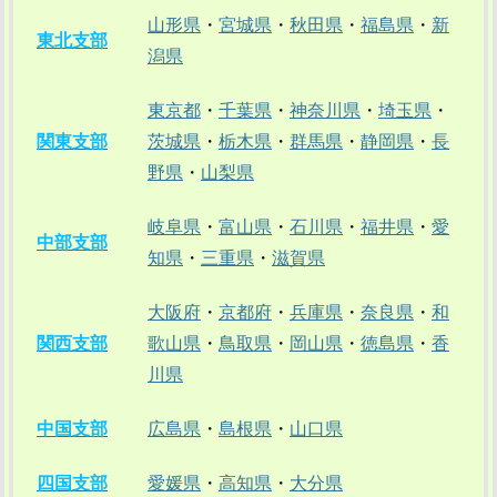
山形県
・
宮城県
・
秋田県
・
福島県
・
新
東北支部
潟県
東京都
・
千葉県
・
神奈川県
・
埼玉県
・
関東支部
茨城県
・
栃木県
・
群馬県
・
静岡県
・
長
野県
・
山梨県
岐阜県
・
富山県
・
石川県
・
福井県
・
愛
中部支部
知県
・
三重県
・
滋賀県
大阪府
・
京都府
・
兵庫県
・
奈良県
・
和
関西支部
歌山県
・
鳥取県
・
岡山県
・
徳島県
・
香
川県
中国支部
広島県
・
島根県
・
山口県
四国支部
愛媛県
・
高知県
・
大分県