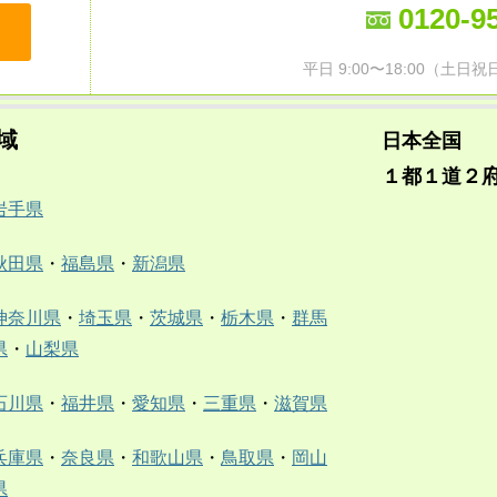
0120-9
平日 9:00〜18:00（土
域
日本全国
１都１道２
岩手県
秋田県
・
福島県
・
新潟県
神奈川県
・
埼玉県
・
茨城県
・
栃木県
・
群馬
県
・
山梨県
石川県
・
福井県
・
愛知県
・
三重県
・
滋賀県
兵庫県
・
奈良県
・
和歌山県
・
鳥取県
・
岡山
県