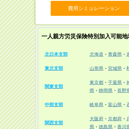
費用シミュレーション
一人親方労災保険特別加入可能地
北日本支部
北海道
・
青森県
・
東北支部
山形県
・
宮城県
・
東京都
・
千葉県
・
関東支部
県
・
静岡県
・
長野
中部支部
岐阜県
・
富山県
・
大阪府
・
京都府
・
関西支部
県
・
徳島県
・
香川