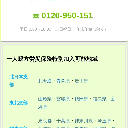
0120-950-151
平日 9:00〜18:00（土日祝日、 年末年始は除く）
一人親方労災保険特別加入可能地域
北日本支
北海道
・
青森県
・
岩手県
部
山形県
・
宮城県
・
秋田県
・
福島県
・
新
東北支部
潟県
東京都
・
千葉県
・
神奈川県
・
埼玉県
・