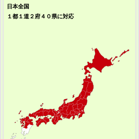
日本全国
１都１道２府４０県に対応