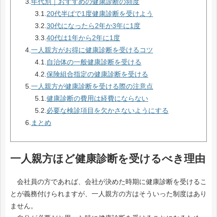
3.
年代別｜おすすめの健康診断の頻度
3.1.
20代半ばで1度健康診断を受けよう
3.2.
30代になったら2年か3年に1度
3.3.
40代は1年から2年に1度
4.
一人親方がお得に健康診断を受けるコツ
4.1.
自治体の一般健康診断を受ける
4.2.
保険組合指定の健康診断を受ける
5.
一人親方が健康診断を受ける際の注意点
5.1.
健康診断の費用は経費にならない
5.2.
必要な検診項目を欠かさないようにする
6.
まとめ
一人親方ほど健康診断を受けるべき理由
会社員の方であれば、会社が決めた時期に健康診断を受けるこ
とが義務付けられますが、一人親方の方はそういった制度はあり
ません。