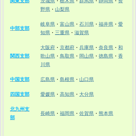
関東支部
茨城県
・
栃木県
・
群馬県
・
静岡県
・
長
野県
・
山梨県
岐阜県
・
富山県
・
石川県
・
福井県
・
愛
中部支部
知県
・
三重県
・
滋賀県
大阪府
・
京都府
・
兵庫県
・
奈良県
・
和
関西支部
歌山県
・
鳥取県
・
岡山県
・
徳島県
・
香
川県
中国支部
広島県
・
島根県
・
山口県
四国支部
愛媛県
・
高知県
・
大分県
北九州支
長崎県
・
福岡県
・
佐賀県
・
熊本県
部