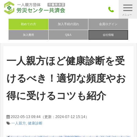
労災保険とは
初めての方
加入手続の流れ
会員ログイン
加入費用
Q&A
会社情報
労災保険の取りまとめ
労災保険加入手続きの流れ
一人親方ほど健康診断を受
加入費用
加入申込み
けるべき！適切な頻度やお
会社概要
得に受けるコツも紹介
お問い合わせ
会員メニュー
2022-05-13 09:44
（更新：
2024-07-12 15:14
）
一人親方
健康診断