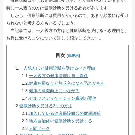
健康診断は誰しも定期邸に受けることが勧められていますが、
特に一人親方の方は健康診断を受ける必要があります。
しかし、健康診断には費用がかかるので、あまり頻繁には受け
られないと考える方もいるでしょう。
当記事では、一人親方の方ほど健康診断を受けるべき理由と、
お得に受けるコツについて詳しく紹介してきます。
目次
[非表示]
1.
一人親方ほど健康診断を受けるべき理由
1.1.
一人親方の健康管理は自己責任
1.2.
健康を損なうと無収入になる恐れがある
1.3.
健康の意識向上につながる
1.4.
セルフメディケーション税制の要件
2.
健康診断を受ける3つの方法
2.1.
加入している健康保険組合の健康診断
2.2.
地方自治体の健康診断を受診する
2.3.
人間ドック