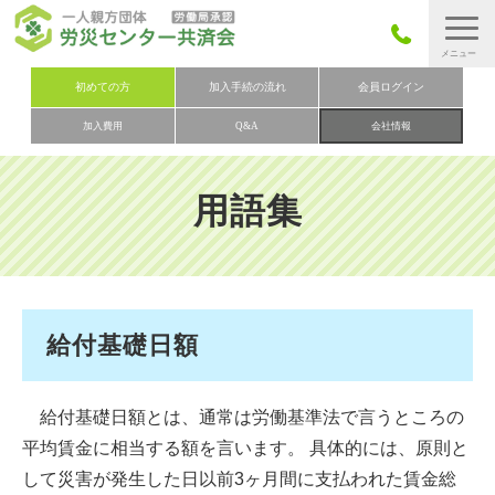
労災保険とは
初めての方
加入手続の流れ
会員ログイン
加入費用
Q&A
会社情報
労災保険の取りまとめ
労災保険加入手続きの流れ
用語集
加入費用
加入申込み
会社概要
お問い合わせ
給付基礎日額
会員メニュー
給付基礎日額とは、通常は労働基準法で言うところの
平均賃金に相当する額を言います。 具体的には、原則と
して災害が発生した日以前3ヶ月間に支払われた賃金総