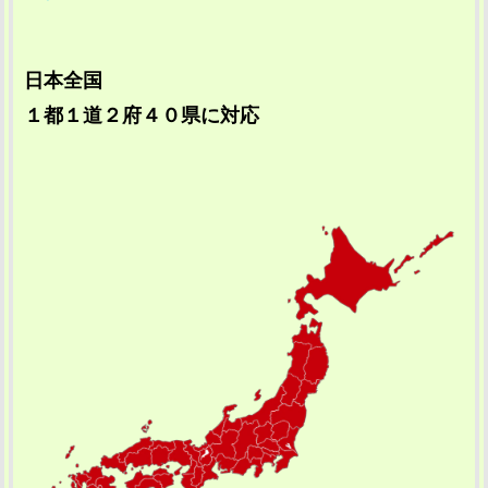
日本全国
１都１道２府４０県に対応