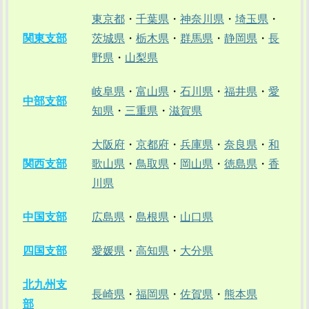
東京都
・
千葉県
・
神奈川県
・
埼玉県
・
関東支部
茨城県
・
栃木県
・
群馬県
・
静岡県
・
長
野県
・
山梨県
岐阜県
・
富山県
・
石川県
・
福井県
・
愛
中部支部
知県
・
三重県
・
滋賀県
大阪府
・
京都府
・
兵庫県
・
奈良県
・
和
関西支部
歌山県
・
鳥取県
・
岡山県
・
徳島県
・
香
川県
中国支部
広島県
・
島根県
・
山口県
四国支部
愛媛県
・
高知県
・
大分県
北九州支
長崎県
・
福岡県
・
佐賀県
・
熊本県
部