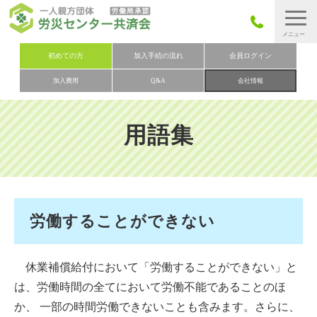
労災保険とは
初めての方
加入手続の流れ
会員ログイン
加入費用
Q&A
会社情報
労災保険の取りまとめ
労災保険加入手続きの流れ
用語集
加入費用
加入申込み
会社概要
お問い合わせ
労働することができない
会員メニュー
休業補償給付において「労働することができない」と
は、労働時間の全てにおいて労働不能であることのほ
か、 一部の時間労働できないことも含みます。さらに、