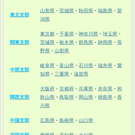
山形県
・
宮城県
・
秋田県
・
福島県
・
新
東北支部
潟県
東京都
・
千葉県
・
神奈川県
・
埼玉県
・
関東支部
茨城県
・
栃木県
・
群馬県
・
静岡県
・
長
野県
・
山梨県
岐阜県
・
富山県
・
石川県
・
福井県
・
愛
中部支部
知県
・
三重県
・
滋賀県
大阪府
・
京都府
・
兵庫県
・
奈良県
・
和
関西支部
歌山県
・
鳥取県
・
岡山県
・
徳島県
・
香
川県
中国支部
広島県
・
島根県
・
山口県