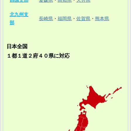
四国支部
愛媛県
・
高知県
・
大分県
北九州支
長崎県
・
福岡県
・
佐賀県
・
熊本県
部
日本全国
１都１道２府４０県に対応